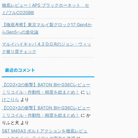
徹底レビュー！APS ブラックホーネット セ
ミ/フルCO2GBB
【徹底考察】東京マルイ製グロック17 Gen4か
らGen5への進化論
マルイハイキャパ 4.3 D.O.Rのジョン・ウィッ
ク被り度チェック
最近のコメント
【CO2×2の衝撃】BATON BH-G36Cレビュー
｜リコイル・作動性・精度を総まとめ！
に
い
けごりら
より
【CO2×2の衝撃】BATON BH-G36Cレビュー
｜リコイル・作動性・精度を総まとめ！
に
か
りふと犬
より
S&T M40A3 ボルトアクションを徹底レビュ