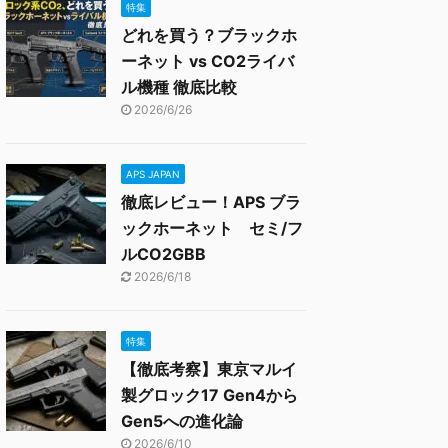
特集
どれを買う？ブラックホ
ーネット vs CO2ライバ
ル機種 徹底比較
2026/6/26
APS JAPAN
徹底レビュー！APS ブラ
ックホーネット セミ/フ
ルCO2GBB
2026/6/18
特集
【徹底考察】東京マルイ
製グロック17 Gen4から
Gen5への進化論
2026/6/10