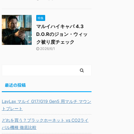
特集
マルイハイキャパ 4.3
D.O.Rのジョン・ウィッ
ク被り度チェック
2026/6/1
最近の投稿
LayLax マルイ G17/G19 Gen5 用マルチ マウン
トプレート
どれを買う？ブラックホーネット vs CO2ライ
バル機種 徹底比較