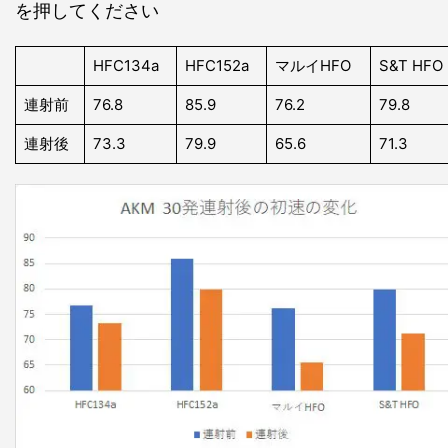
を押してください
HFC134a
HFC152a
マルイHFO
S&T HFO
連射前
76.8
85.9
76.2
79.8
連射後
73.3
79.9
65.6
71.3