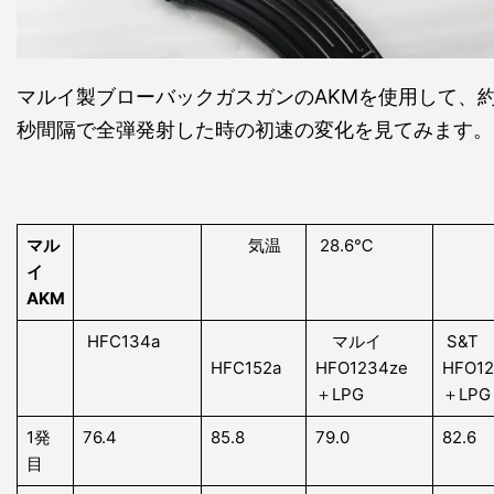
マルイ製ブローバックガスガンのAKMを使用して、約
秒間隔で全弾発射した時の初速の変化を見てみます。
マル
気温
28.6℃
湿
イ
AKM
HFC134a
マルイ
S&
HFC152a
HFO1234ze
HFO1
＋LPG
＋LP
1発
76.4
85.8
79.0
82.6
目