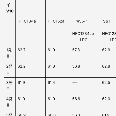
イ
V10
HFC134a
HFC152a
マルイ
S&T
HFO1234ze
HFO1
＋LPG
＋LP
1発
62.7
61.9
57.8
62.9
目
2発
62.2
61.8
56.8
62.8
目
3発
61.9
61.4
---
62.5
目
4発
61.0
61.0
56.6
62.0
目
5発
60.9
60.8
56.3
61.9