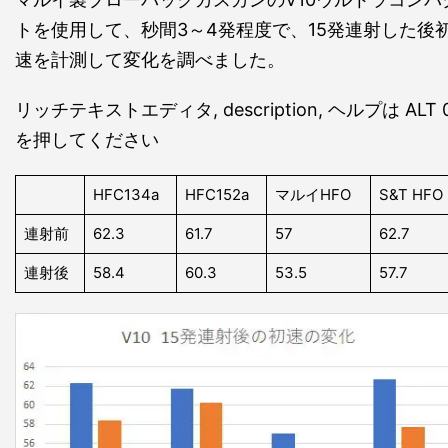
トを使用して、秒間3～4発程度で、15発連射した後
速を計測して変化を調べました。
リッチテキストエディタ, description, ヘルプは ALT 
を押してください
HFC134a
HFC152a
マルイHFO
S&T HFO
連射前
62.3
61.7
57
62.7
連射後
58.4
60.3
53.5
57.7