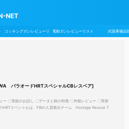
-NET
ト
コッキングガンレビューリ
電動ガンレビューリスト
武器庫備品
スト
WA パラオードHRTスペシャルCBレスベア]
ー 〇実銃のお話し 〇データと銃の特徴 〇外観レビュー 〇実射
HRTスペシャルは、FBIの人質救出チーム Hostage Rescue T