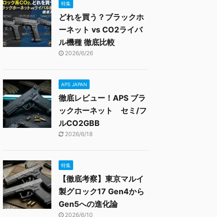
特集
どれを買う？ブラックホ
ーネット vs CO2ライバ
ル機種 徹底比較
2026/6/26
APS JAPAN
徹底レビュー！APS ブラ
ックホーネット セミ/フ
ルCO2GBB
2026/6/18
特集
【徹底考察】東京マルイ
製グロック17 Gen4から
Gen5への進化論
2026/6/10