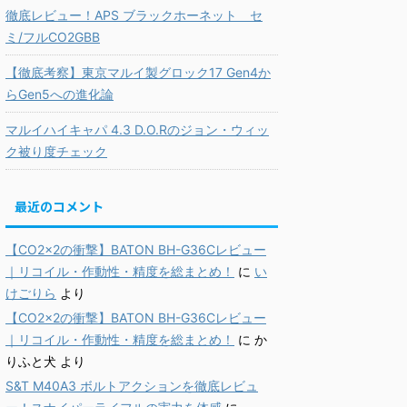
徹底レビュー！APS ブラックホーネット セ
ミ/フルCO2GBB
【徹底考察】東京マルイ製グロック17 Gen4か
らGen5への進化論
マルイハイキャパ 4.3 D.O.Rのジョン・ウィッ
ク被り度チェック
最近のコメント
【CO2×2の衝撃】BATON BH-G36Cレビュー
｜リコイル・作動性・精度を総まとめ！
に
い
けごりら
より
【CO2×2の衝撃】BATON BH-G36Cレビュー
｜リコイル・作動性・精度を総まとめ！
に
か
りふと犬
より
S&T M40A3 ボルトアクションを徹底レビュ