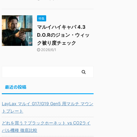
特集
マルイハイキャパ 4.3
D.O.Rのジョン・ウィッ
ク被り度チェック
2026/6/1
最近の投稿
LayLax マルイ G17/G19 Gen5 用マルチ マウン
トプレート
どれを買う？ブラックホーネット vs CO2ライ
バル機種 徹底比較