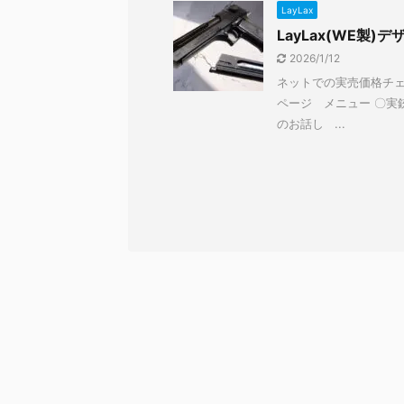
LayLax
LayLax(WE製)
2026/1/12
ネットでの実売価格チェ
ページ メニュー 〇実
のお話し ...