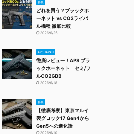
特集
どれを買う？ブラックホ
ーネット vs CO2ライバ
ル機種 徹底比較
2026/6/26
APS JAPAN
徹底レビュー！APS ブラ
ックホーネット セミ/フ
ルCO2GBB
2026/6/18
特集
【徹底考察】東京マルイ
製グロック17 Gen4から
Gen5への進化論
2026/6/10