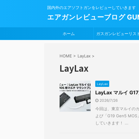
国内外のエアソフトガンをレビューしていきます
エアガンレビューブログ GUN
ホーム
ガスガンレビューリス
HOME
>
LayLax
>
LayLax
LayLax
LayLax マルイ G
2026/7/26
今回は、東京マルイのガス
よび「G19 Gen5 
していきます！ ...