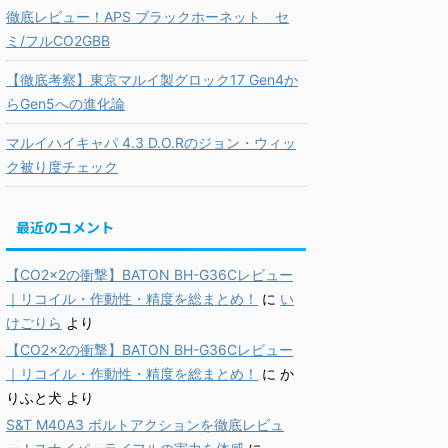
徹底レビュー！APS ブラックホーネット セ
ミ/フルCO2GBB
【徹底考察】東京マルイ製グロック17 Gen4か
らGen5への進化論
マルイハイキャパ 4.3 D.O.Rのジョン・ウィッ
ク被り度チェック
最近のコメント
【CO2×2の衝撃】BATON BH-G36Cレビュー
｜リコイル・作動性・精度を総まとめ！
に
い
けごりら
より
【CO2×2の衝撃】BATON BH-G36Cレビュー
｜リコイル・作動性・精度を総まとめ！
に
か
りふと犬
より
S&T M40A3 ボルトアクションを徹底レビュ