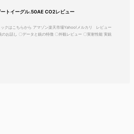
デザートイーグル.50AE CO2レビュー
ックはこちらから アマゾン楽天市場Yahoo!メルカリ レビュー
銃のお話し 〇データと銃の特徴 〇外観レビュー 〇実射性能 実銃