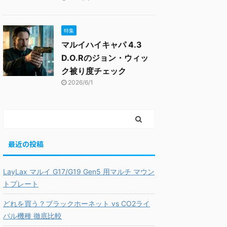
特集
マルイハイキャパ 4.3
D.O.Rのジョン・ウィッ
ク被り度チェック
2026/6/1
最近の投稿
LayLax マルイ G17/G19 Gen5 用マルチ マウン
トプレート
どれを買う？ブラックホーネット vs CO2ライ
バル機種 徹底比較