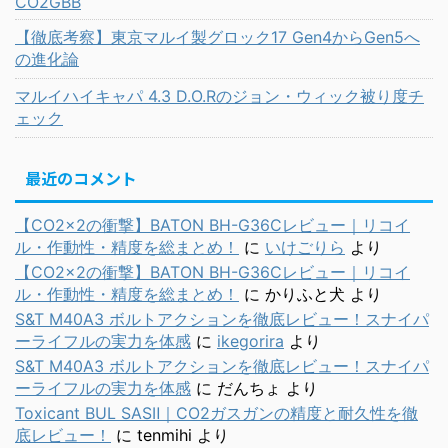
CO2GBB
【徹底考察】東京マルイ製グロック17 Gen4からGen5へ
の進化論
マルイハイキャパ 4.3 D.O.Rのジョン・ウィック被り度チ
ェック
最近のコメント
【CO2×2の衝撃】BATON BH-G36Cレビュー｜リコイ
ル・作動性・精度を総まとめ！
に
いけごりら
より
【CO2×2の衝撃】BATON BH-G36Cレビュー｜リコイ
ル・作動性・精度を総まとめ！
に
かりふと犬
より
S&T M40A3 ボルトアクションを徹底レビュー！スナイパ
ーライフルの実力を体感
に
ikegorira
より
S&T M40A3 ボルトアクションを徹底レビュー！スナイパ
ーライフルの実力を体感
に
だんちょ
より
Toxicant BUL SASⅡ｜CO2ガスガンの精度と耐久性を徹
底レビュー！
に
tenmihi
より