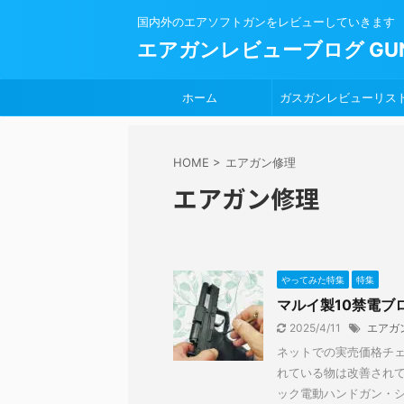
国内外のエアソフトガンをレビューしていきます
エアガンレビューブログ GUN
ホーム
ガスガンレビューリス
HOME
>
エアガン修理
エアガン修理
やってみた特集
特集
マルイ製10禁電ブ
2025/4/11
エアガ
ネットでの実売価格チェ
れている物は改善されて
ック電動ハンドガン・シリ