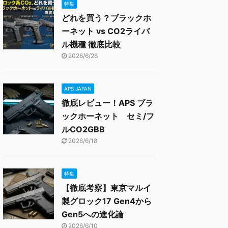
特集
どれを買う？ブラックホ
ーネット vs CO2ライバ
ル機種 徹底比較
2026/6/26
APS JAPAN
徹底レビュー！APS ブラ
ックホーネット セミ/フ
ルCO2GBB
2026/6/18
特集
【徹底考察】東京マルイ
製グロック17 Gen4から
Gen5への進化論
2026/6/10