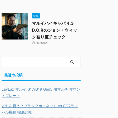
特集
マルイハイキャパ 4.3
D.O.Rのジョン・ウィッ
ク被り度チェック
2026/6/1
最近の投稿
LayLax マルイ G17/G19 Gen5 用マルチ マウン
トプレート
どれを買う？ブラックホーネット vs CO2ライ
バル機種 徹底比較