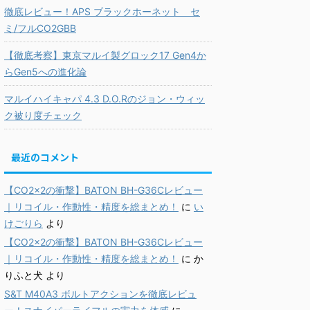
徹底レビュー！APS ブラックホーネット セ
ミ/フルCO2GBB
【徹底考察】東京マルイ製グロック17 Gen4か
らGen5への進化論
マルイハイキャパ 4.3 D.O.Rのジョン・ウィッ
ク被り度チェック
最近のコメント
【CO2×2の衝撃】BATON BH-G36Cレビュー
｜リコイル・作動性・精度を総まとめ！
に
い
けごりら
より
【CO2×2の衝撃】BATON BH-G36Cレビュー
｜リコイル・作動性・精度を総まとめ！
に
か
りふと犬
より
S&T M40A3 ボルトアクションを徹底レビュ