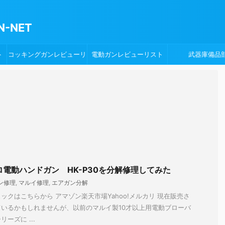
-NET
ト
コッキングガンレビューリ
電動ガンレビューリスト
武器庫備品
スト
ロ電動ハンドガン HK-P30を分解修理してみた
ン修理
,
マルイ修理
,
エアガン分解
ックはこちらから アマゾン楽天市場Yahoo!メルカリ 現在販売さ
いるかもしれませんが、以前のマルイ製10才以上用電動ブローバ
ーズに ...