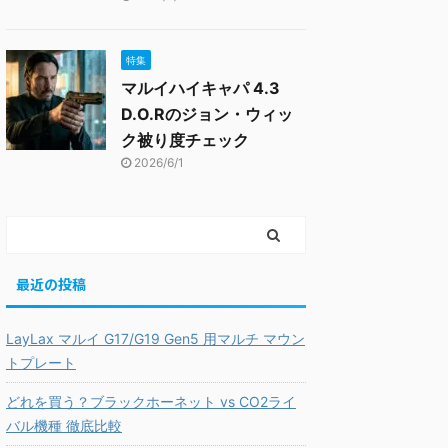
特集
マルイハイキャパ 4.3
D.O.Rのジョン・ウィッ
ク被り度チェック
2026/6/1
最近の投稿
LayLax マルイ G17/G19 Gen5 用マルチ マウン
トプレート
どれを買う？ブラックホーネット vs CO2ライ
バル機種 徹底比較