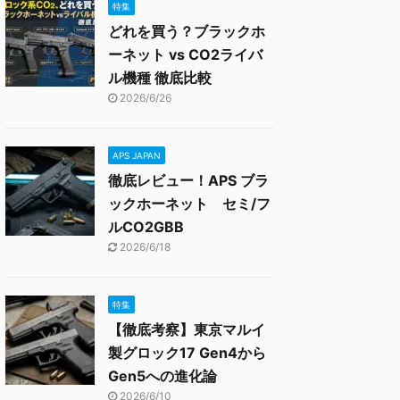
特集
どれを買う？ブラックホ
ーネット vs CO2ライバ
ル機種 徹底比較
2026/6/26
APS JAPAN
徹底レビュー！APS ブラ
ックホーネット セミ/フ
ルCO2GBB
2026/6/18
特集
【徹底考察】東京マルイ
製グロック17 Gen4から
Gen5への進化論
2026/6/10