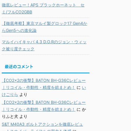
徹底レビュー！APS ブラックホーネット セ
ミ/フルCO2GBB
【徹底考察】東京マルイ製グロック17 Gen4か
らGen5への進化論
マルイハイキャパ 4.3 D.O.Rのジョン・ウィッ
ク被り度チェック
最近のコメント
【CO2×2の衝撃】BATON BH-G36Cレビュー
｜リコイル・作動性・精度を総まとめ！
に
い
けごりら
より
【CO2×2の衝撃】BATON BH-G36Cレビュー
｜リコイル・作動性・精度を総まとめ！
に
か
りふと犬
より
S&T M40A3 ボルトアクションを徹底レビュ