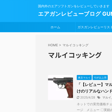
国内外のエアソフトガンをレビューしていきます
エアガンレビューブログ GUN
ホーム
ガスガンレビューリス
HOME
>
マルイコッキング
マルイコッキング
東京マルイ
10才以上用
「【レビュー】マルイ
けのリアルなハン
2025/4/28
マルイ
ネットでの実売価格チェ
ージ メニュー 〇実銃