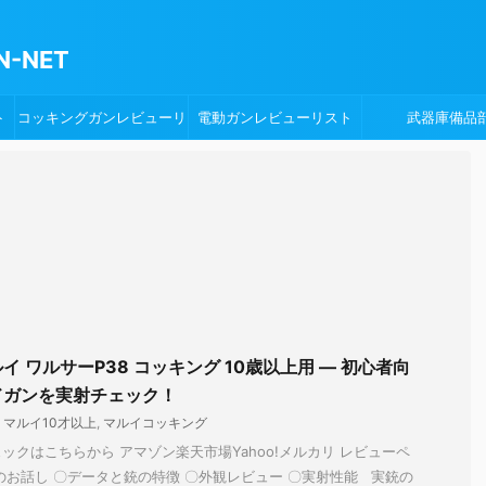
-NET
ト
コッキングガンレビューリ
電動ガンレビューリスト
武器庫備品
スト
 ワルサーP38 コッキング 10歳以上用 — 初心者向
ドガンを実射チェック！
,
マルイ10才以上
,
マルイコッキング
ックはこちらから アマゾン楽天市場Yahoo!メルカリ レビューペ
のお話し 〇データと銃の特徴 〇外観レビュー 〇実射性能 実銃の