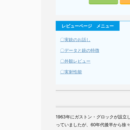
レビューページ メニュー
〇実銃のお話し
〇データと銃の特徴
〇外観レビュー
〇実射性能
1963年にガストン・グロックが設
っていましたが、60年代後半から徐