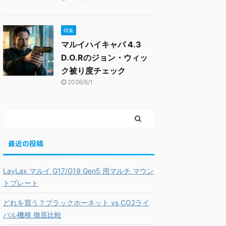
特集
マルイハイキャパ 4.3
D.O.Rのジョン・ウィッ
ク被り度チェック
2026/6/1
最近の投稿
LayLax マルイ G17/G19 Gen5 用マルチ マウン
トプレート
どれを買う？ブラックホーネット vs CO2ライ
バル機種 徹底比較