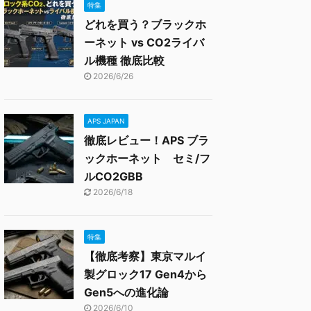
特集
どれを買う？ブラックホ
ーネット vs CO2ライバ
ル機種 徹底比較
2026/6/26
APS JAPAN
徹底レビュー！APS ブラ
ックホーネット セミ/フ
ルCO2GBB
2026/6/18
特集
【徹底考察】東京マルイ
製グロック17 Gen4から
Gen5への進化論
2026/6/10