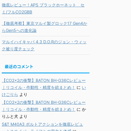
徹底レビュー！APS ブラックホーネット セ
ミ/フルCO2GBB
【徹底考察】東京マルイ製グロック17 Gen4か
らGen5への進化論
マルイハイキャパ 4.3 D.O.Rのジョン・ウィッ
ク被り度チェック
最近のコメント
【CO2×2の衝撃】BATON BH-G36Cレビュー
｜リコイル・作動性・精度を総まとめ！
に
い
けごりら
より
【CO2×2の衝撃】BATON BH-G36Cレビュー
｜リコイル・作動性・精度を総まとめ！
に
か
りふと犬
より
S&T M40A3 ボルトアクションを徹底レビュ