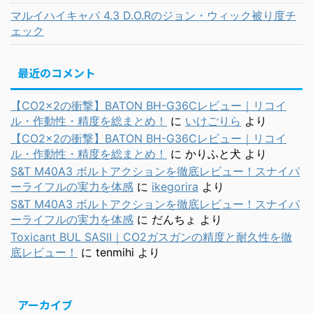
マルイハイキャパ 4.3 D.O.Rのジョン・ウィック被り度チ
ェック
最近のコメント
【CO2×2の衝撃】BATON BH-G36Cレビュー｜リコイ
ル・作動性・精度を総まとめ！
に
いけごりら
より
【CO2×2の衝撃】BATON BH-G36Cレビュー｜リコイ
ル・作動性・精度を総まとめ！
に
かりふと犬
より
S&T M40A3 ボルトアクションを徹底レビュー！スナイパ
ーライフルの実力を体感
に
ikegorira
より
S&T M40A3 ボルトアクションを徹底レビュー！スナイパ
ーライフルの実力を体感
に
だんちょ
より
Toxicant BUL SASⅡ｜CO2ガスガンの精度と耐久性を徹
底レビュー！
に
tenmihi
より
アーカイブ