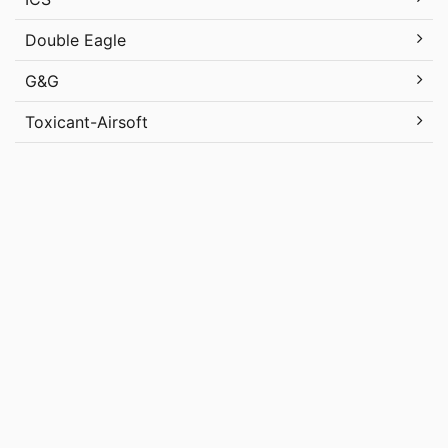
Double Eagle
G&G
Toxicant-Airsoft
Uncategorized
メタ情報
ログイン
投稿フィード
コメントフィード
WordPress.org
エアガンレビューブログ GUN-NET