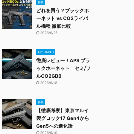
特集
どれを買う？ブラックホ
ーネット vs CO2ライバ
ル機種 徹底比較
2026/6/26
APS JAPAN
徹底レビュー！APS ブラ
ックホーネット セミ/フ
ルCO2GBB
2026/6/18
特集
【徹底考察】東京マルイ
製グロック17 Gen4から
Gen5への進化論
2026/6/10