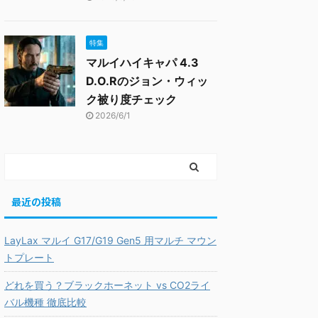
特集
マルイハイキャパ 4.3
D.O.Rのジョン・ウィッ
ク被り度チェック
2026/6/1
最近の投稿
LayLax マルイ G17/G19 Gen5 用マルチ マウン
トプレート
どれを買う？ブラックホーネット vs CO2ライ
バル機種 徹底比較