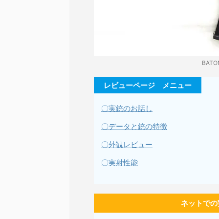
BATO
レビューページ メニュー
〇実銃のお話し
〇データと銃の特徴
〇外観レビュー
〇実射性能
ネットでの