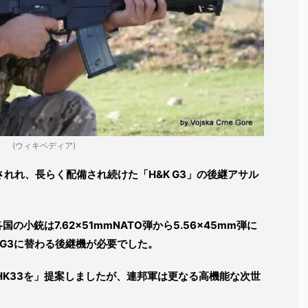
(ウィキペディア)
されれ、長らく配備され続けた「H&K G3」の後継アサル
の小銃は7.62×51mmNATO弾から5.56×45mm弾に
G3に替わる後継機が必要でした。
ル「HK33を」提案しましたが、連邦軍は更なる高機能な次世