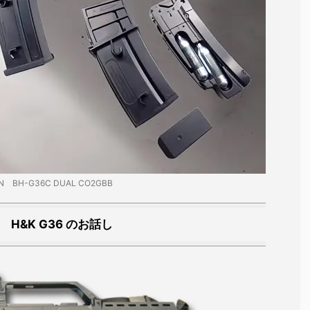
N BH-G36C DUAL CO2GBB
 H&K G36 のお話し