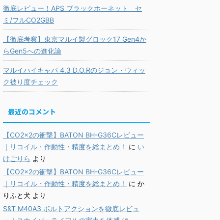
徹底レビュー！APS ブラックホーネット セ
ミ/フルCO2GBB
【徹底考察】東京マルイ製グロック17 Gen4か
らGen5への進化論
マルイハイキャパ 4.3 D.O.Rのジョン・ウィッ
ク被り度チェック
最近のコメント
【CO2×2の衝撃】BATON BH-G36Cレビュー
｜リコイル・作動性・精度を総まとめ！
に
い
けごりら
より
【CO2×2の衝撃】BATON BH-G36Cレビュー
｜リコイル・作動性・精度を総まとめ！
に
か
りふと犬
より
S&T M40A3 ボルトアクションを徹底レビュ