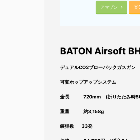
アマゾン
楽
BATON Airsoft 
デュアルCO2ブローバックガスガン
可変ホップアップシステム
全長 720
mm (折りたたみ時50
重量 約3,158
g
装弾数 33発