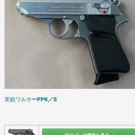
実銃ワルサ
ーPPK／S