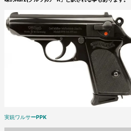
実銃ワルサ
ーPPK