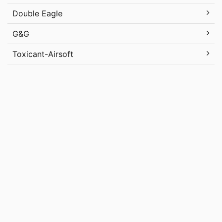
Double Eagle
G&G
Toxicant-Airsoft
Uncategorized
メタ情報
ログイン
投稿フィード
コメントフィード
WordPress.org
エアガンレビューブログ GUN-NET