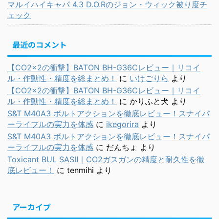
マルイハイキャパ 4.3 D.O.Rのジョン・ウィック被り度チ
ェック
最近のコメント
【CO2×2の衝撃】BATON BH-G36Cレビュー｜リコイ
ル・作動性・精度を総まとめ！
に
いけごりら
より
【CO2×2の衝撃】BATON BH-G36Cレビュー｜リコイ
ル・作動性・精度を総まとめ！
に
かりふと犬
より
S&T M40A3 ボルトアクションを徹底レビュー！スナイパ
ーライフルの実力を体感
に
ikegorira
より
S&T M40A3 ボルトアクションを徹底レビュー！スナイパ
ーライフルの実力を体感
に
だんちょ
より
Toxicant BUL SASⅡ｜CO2ガスガンの精度と耐久性を徹
底レビュー！
に
tenmihi
より
アーカイブ