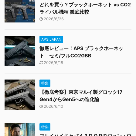
どれを買う？ブラックホーネット vs CO2
ライバル機種 徹底比較
2026/6/26
APS JAPAN
徹底レビュー！APS ブラックホーネッ
ト セミ/フルCO2GBB
2026/6/18
特集
【徹底考察】東京マルイ製グロック17
Gen4からGen5への進化論
2026/6/10
特集
マルイハイキャパ 4.3 D.O.Rのジョン・ウ