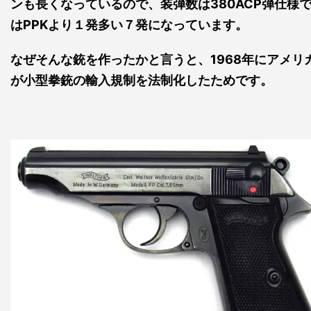
ンも長くなっているので、装弾数は380ACP弾仕様
はPPKより１発多い７発になっています。
なぜそんな銃を作ったかと言うと、1968年にアメリ
が小型拳銃の輸入規制を法制化したためです。