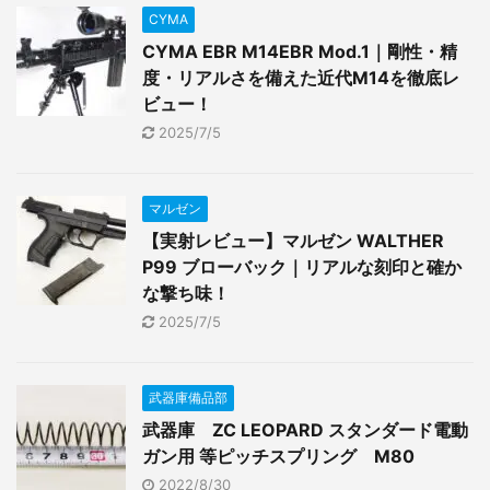
CYMA
CYMA EBR M14EBR Mod.1｜剛性・精
度・リアルさを備えた近代M14を徹底レ
ビュー！
2025/7/5
マルゼン
【実射レビュー】マルゼン WALTHER
P99 ブローバック｜リアルな刻印と確か
な撃ち味！
2025/7/5
武器庫備品部
武器庫 ZC LEOPARD スタンダード電動
ガン用 等ピッチスプリング M80
2022/8/30