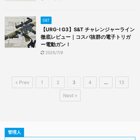
S&T
【URG-I G3】S&T チャレンジャーライン
徹底レビュー｜コスパ抜群の電子トリガ
ー電動ガン！
2025/7/6
« Prev
1
2
3
4
…
13
Next »
管理人