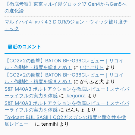
【徹底考察】東京マルイ製グロック17 Gen4からGen5へ
の進化論
マルイハイキャパ 4.3 D.O.Rのジョン・ウィック被り度チ
ェック
最近のコメント
【CO2×2の衝撃】BATON BH-G36Cレビュー｜リコイ
ル・作動性・精度を総まとめ！
に
いけごりら
より
【CO2×2の衝撃】BATON BH-G36Cレビュー｜リコイ
ル・作動性・精度を総まとめ！
に
かりふと犬
より
S&T M40A3 ボルトアクションを徹底レビュー！スナイパ
ーライフルの実力を体感
に
ikegorira
より
S&T M40A3 ボルトアクションを徹底レビュー！スナイパ
ーライフルの実力を体感
に
だんちょ
より
Toxicant BUL SASⅡ｜CO2ガスガンの精度と耐久性を徹
底レビュー！
に
tenmihi
より