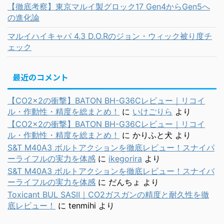
【徹底考察】東京マルイ製グロック17 Gen4からGen5へ
の進化論
マルイハイキャパ 4.3 D.O.Rのジョン・ウィック被り度チ
ェック
最近のコメント
【CO2×2の衝撃】BATON BH-G36Cレビュー｜リコイ
ル・作動性・精度を総まとめ！
に
いけごりら
より
【CO2×2の衝撃】BATON BH-G36Cレビュー｜リコイ
ル・作動性・精度を総まとめ！
に
かりふと犬
より
S&T M40A3 ボルトアクションを徹底レビュー！スナイパ
ーライフルの実力を体感
に
ikegorira
より
S&T M40A3 ボルトアクションを徹底レビュー！スナイパ
ーライフルの実力を体感
に
だんちょ
より
Toxicant BUL SASⅡ｜CO2ガスガンの精度と耐久性を徹
底レビュー！
に
tenmihi
より