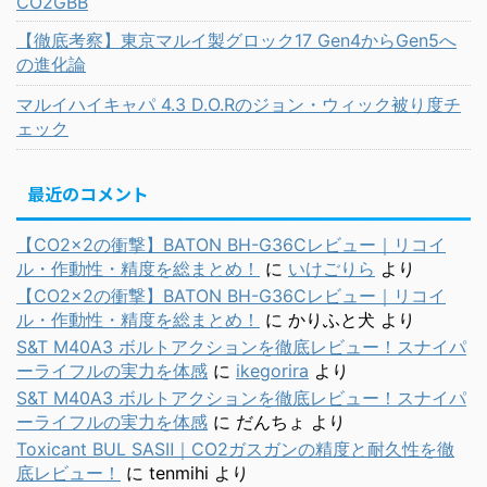
CO2GBB
【徹底考察】東京マルイ製グロック17 Gen4からGen5へ
の進化論
マルイハイキャパ 4.3 D.O.Rのジョン・ウィック被り度チ
ェック
最近のコメント
【CO2×2の衝撃】BATON BH-G36Cレビュー｜リコイ
ル・作動性・精度を総まとめ！
に
いけごりら
より
【CO2×2の衝撃】BATON BH-G36Cレビュー｜リコイ
ル・作動性・精度を総まとめ！
に
かりふと犬
より
S&T M40A3 ボルトアクションを徹底レビュー！スナイパ
ーライフルの実力を体感
に
ikegorira
より
S&T M40A3 ボルトアクションを徹底レビュー！スナイパ
ーライフルの実力を体感
に
だんちょ
より
Toxicant BUL SASⅡ｜CO2ガスガンの精度と耐久性を徹
底レビュー！
に
tenmihi
より