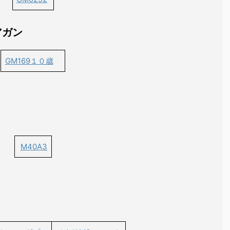
アガン
GM169１０歳
M40A3