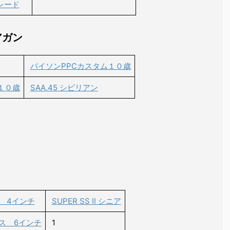
レード
アガン
パイソンPPCカスタム１０歳
１０歳
SAA.45 シビリアン
 4インチ
SUPER SS Ⅱ シニア
レス 6インチ
1