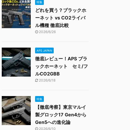
特集
どれを買う？ブラックホ
ーネット vs CO2ライバ
ル機種 徹底比較
2026/6/26
APS JAPAN
徹底レビュー！APS ブラ
ックホーネット セミ/フ
ルCO2GBB
2026/6/18
特集
【徹底考察】東京マルイ
製グロック17 Gen4から
Gen5への進化論
2026/6/10