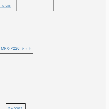
M500
MPX-P226 キット
GM0292