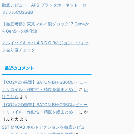
徹底レビュー！APS ブラックホーネット セ
ミ/フルCO2GBB
【徹底考察】東京マルイ製グロック17 Gen4か
らGen5への進化論
マルイハイキャパ 4.3 D.O.Rのジョン・ウィッ
ク被り度チェック
最近のコメント
【CO2×2の衝撃】BATON BH-G36Cレビュー
｜リコイル・作動性・精度を総まとめ！
に
い
けごりら
より
【CO2×2の衝撃】BATON BH-G36Cレビュー
｜リコイル・作動性・精度を総まとめ！
に
か
りふと犬
より
S&T M40A3 ボルトアクションを徹底レビュ