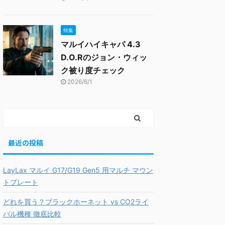
特集
マルイハイキャパ 4.3
D.O.Rのジョン・ウィッ
ク被り度チェック
2026/6/1
最近の投稿
LayLax マルイ G17/G19 Gen5 用マルチ マウン
トプレート
どれを買う？ブラックホーネット vs CO2ライ
バル機種 徹底比較