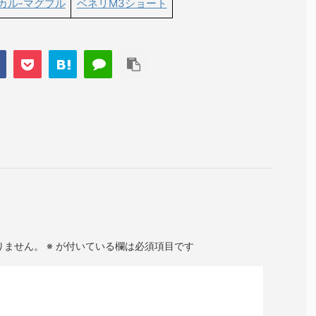
ィカル-マグプル
ベネリM3ショート
りません。
※
が付いている欄は必須項目です