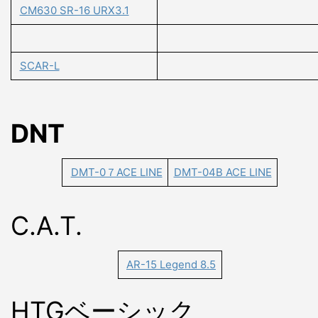
CM630 SR-16 URX3.1
SCAR-L
DNT
DMT-0７ACE LINE
DMT-04B ACE LINE
C.A.T.
AR-15 Legend 8.5
HTGベーシック