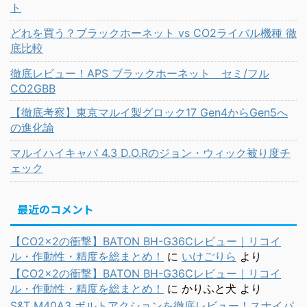
ト
どれを買う？ブラックホーネット vs CO2ライバル機種 徹
底比較
徹底レビュー！APS ブラックホーネット セミ/フル
CO2GBB
【徹底考察】東京マルイ製グロック17 Gen4からGen5へ
の進化論
マルイハイキャパ 4.3 D.O.Rのジョン・ウィック被り度チ
ェック
最近のコメント
【CO2×2の衝撃】BATON BH-G36Cレビュー｜リコイ
ル・作動性・精度を総まとめ！
に
いけごりら
より
【CO2×2の衝撃】BATON BH-G36Cレビュー｜リコイ
ル・作動性・精度を総まとめ！
に
かりふと犬
より
S&T M40A3 ボルトアクションを徹底レビュー！スナイパ